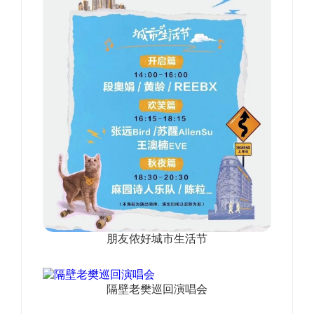
朋友侬好城市生活节
隔壁老樊巡回演唱会