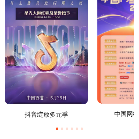
中国网络
抖音绽放多元季