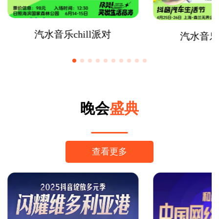
汽水音乐chill派对
汽水音乐
晚会
盛典
查看更多