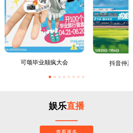
可颂毕业颠疯大会
抖音仲夏
娱乐
直播
查看更多