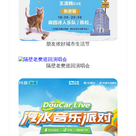
朋友侬好城市生活节
隔壁老樊巡回演唱会